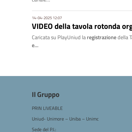
14-04-2025 12:07
VIDEO della tavola rotonda 
Caricata su PlayUniud la
registrazione
della 
e…
Il Gruppo
PRIN LIVEABLE
Uniud- Unimore – Uniba – Unimc
Sede del P.I.: