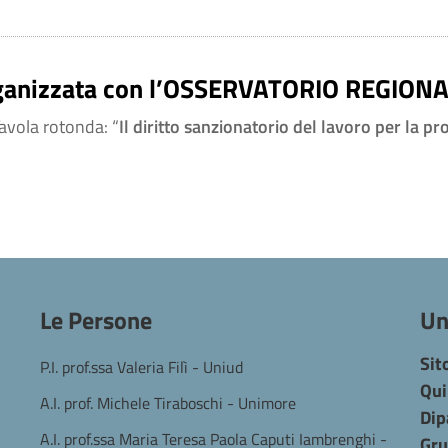
organizzata con l’OSSERVATORIO REGIO
Tavola rotonda: “
Il diritto sanzionatorio del lavoro per la pr
Le Persone
Un
Sit
P.I. prof.ssa Valeria Filì - Uniud
Qui
A.I. prof. Michele Tiraboschi - Unimore
Dip
A.I. prof.ssa Maria Teresa Paola Caputi Iambrenghi -
Gru