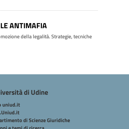
NALE ANTIMAFIA
omozione della legalità. Strategie, tecniche
iversità di Udine
o uniud.it
.Uniud.it
artimento di Scienze Giuridiche
ppi e temi di ricerca