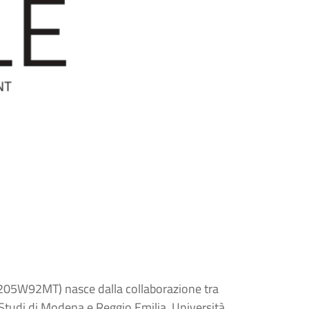
205W92MT) nasce dalla collaborazione tra
li Studi di Modena e Reggio Emilia, Università